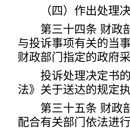
（四）作出处理决
第三十四条
财政
与投诉事项有关的当
财政部门指定的政府
投诉处理决定书的送
法》关于送达的规定
第三十五条
财政
配合有关部门依法进