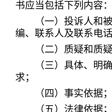
书应当包括下列内容
（一）投诉人和被投
编、联系人及联系电
（二）质疑和质疑答
（三）具体、明确的
求；
（四）事实依据
（五）法律依据