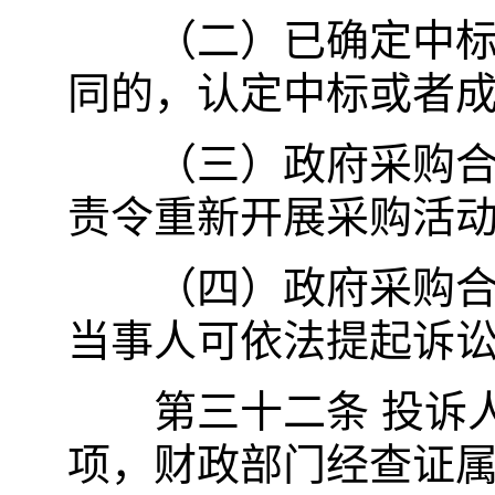
（二）已确定中标或
同的，认定中标或者
（三）政府采购合同
责令重新开展采购活
（四）政府采购合同
当事人可依法提起诉
第三十二条
投诉
项，财政部门经查证